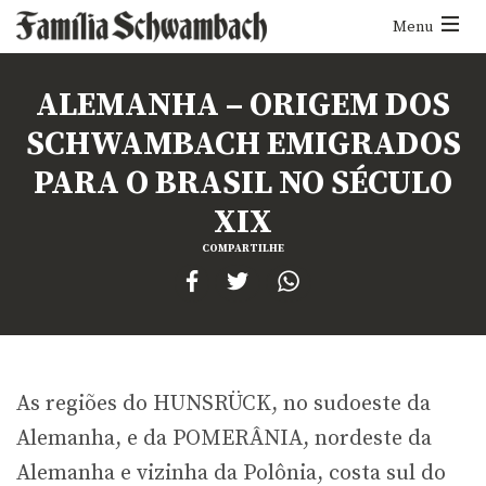
Menu
Menu
ALEMANHA – ORIGEM DOS
SCHWAMBACH EMIGRADOS
PARA O BRASIL NO SÉCULO
XIX
COMPARTILHE
As regiões do HUNSRÜCK, no sudoeste da
Alemanha, e da POMERÂNIA, nordeste da
Alemanha e vizinha da Polônia, costa sul do