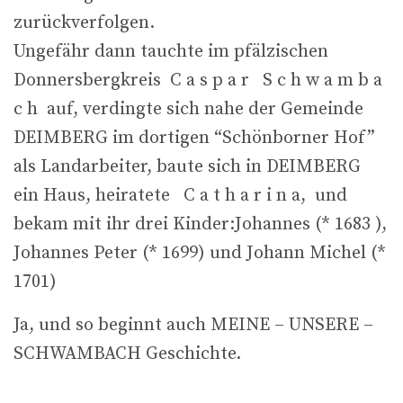
zurückverfolgen.
Ungefähr dann tauchte im pfälzischen
Donnersbergkreis C a s p a r S c h w a m b a
c h auf, verdingte sich nahe der Gemeinde
DEIMBERG im dortigen “Schönborner Hof”
als Landarbeiter, baute sich in DEIMBERG
ein Haus, heiratete C a t h a r i n a, und
bekam mit ihr drei Kinder:Johannes (* 1683 ),
Johannes Peter (* 1699) und Johann Michel (*
1701)
Ja, und so beginnt auch MEINE – UNSERE –
SCHWAMBACH Geschichte.