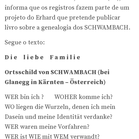
informa que os registros fazem parte de um
projeto do Erhard que pretende publicar
livro sobre a genealogia dos SCHWAMBACH.
Segue o texto:
D i e l i e b e F a m i l i e
Ortsschild von SCHWAMBACH (bei
Glanegg in Kärnten – Österreich)
WER bin ich ? WOHER komme ich?
WO liegen die Wurzeln, denen ich mein
Dasein und meine Identität verdanke?
WER waren meine Vorfahren?
WER ist WIE mit WEM verwandt?