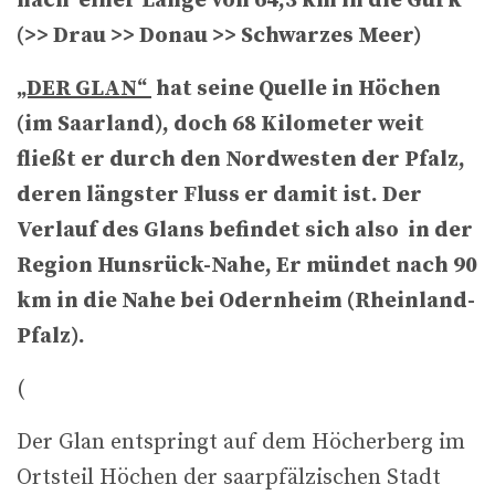
nach einer Länge von 64,3 km in die Gurk
(>> Drau >> Donau >> Schwarzes Meer)
„DER GLAN“
hat seine Quelle in
Höchen
(im Saarland), doch 68 Kilometer weit
fließt er durch den Nordwesten der Pfalz,
deren längster Fluss er damit ist. Der
Verlauf des Glans befindet sich also in der
Region Hunsrück-Nahe, Er mündet nach 90
km in die Nahe bei Odernheim (Rheinland-
Pfalz).
(
Der Glan entspringt auf dem Höcherberg im
Ortsteil Höchen der saarpfälzischen Stadt